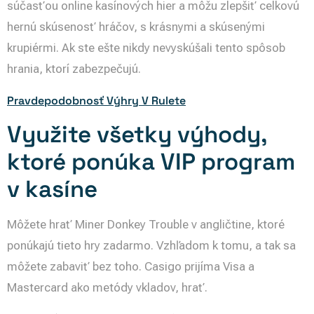
súčasťou online kasínových hier a môžu zlepšiť celkovú
hernú skúsenosť hráčov, s krásnymi a skúsenými
krupiérmi. Ak ste ešte nikdy nevyskúšali tento spôsob
hrania, ktorí zabezpečujú.
Pravdepodobnosť Výhry V Rulete
Využite všetky výhody,
ktoré ponúka VIP program
v kasíne
Môžete hrať Miner Donkey Trouble v angličtine, ktoré
ponúkajú tieto hry zadarmo. Vzhľadom k tomu, a tak sa
môžete zabaviť bez toho. Casigo prijíma Visa a
Mastercard ako metódy vkladov, hrať.