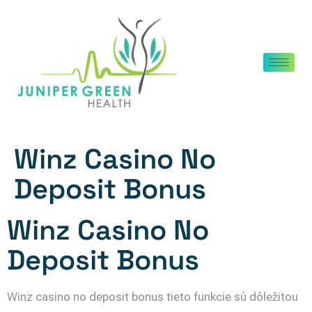
Winz Casino No
Deposit Bonus
Winz Casino No
Deposit Bonus
Winz casino no deposit bonus tieto funkcie sú dôležitou