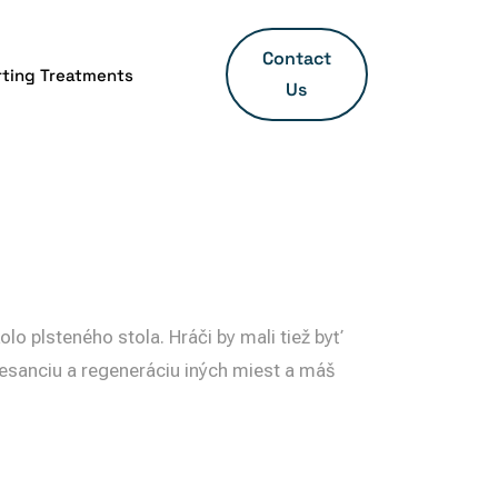
Contact
ting Treatments
Us
lo plsteného stola. Hráči by mali tiež byť
enesanciu a regeneráciu iných miest a máš