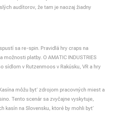
islých audítorov, že tam je naozaj žiadny
spustí sa re-spin. Pravidlá hry craps na
v a možnosti platby. O AMATIC INDUSTRIES
 so sídlom v Rutzenmoos v Rakúsku, VR a hry
Kasína môžu byť zdrojom pracovných miest a
sino. Tento scenár sa zvyčajne vyskytuje,
ch kasín na Slovensku, ktoré by mohli byť