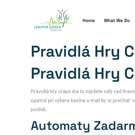
Home
What We Do
Pravidlá Hry 
Pravidlá Hry 
Pravidlá hry craps iba tu nájdete celý rad hra
opatrní pri výbere kasína a mali by si prečíta
podnik.
Automaty Zadarm