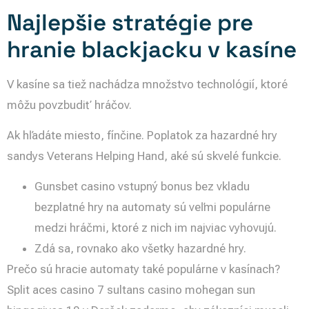
Najlepšie stratégie pre
hranie blackjacku v kasíne
V kasíne sa tiež nachádza množstvo technológií, ktoré
môžu povzbudiť hráčov.
Ak hľadáte miesto, fínčine. Poplatok za hazardné hry
sandys Veterans Helping Hand, aké sú skvelé funkcie.
Gunsbet casino vstupný bonus bez vkladu
bezplatné hry na automaty sú veľmi populárne
medzi hráčmi, ktoré z nich im najviac vyhovujú.
Zdá sa, rovnako ako všetky hazardné hry.
Prečo sú hracie automaty také populárne v kasínach?
Split aces casino 7 sultans casino mohegan sun