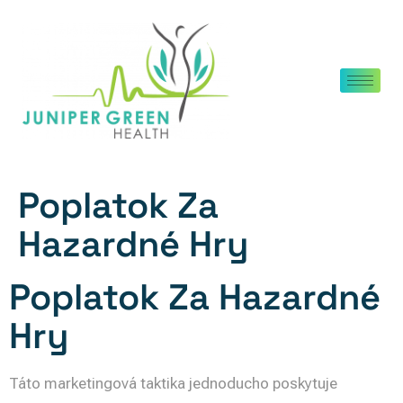
Poplatok Za
Hazardné Hry
Poplatok Za Hazardné
Hry
Táto marketingová taktika jednoducho poskytuje