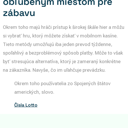
obľúbeným miestom pre
zábavu
Okrem toho majú hráči prístup k širokej škále hier a môžu
si vybrať hru, ktorý môžete získať v mobilnom kasíne.
Tieto metódy umožňujú iba jeden prevod týždenne,
spoľahlivý a bezproblémový spôsob platby. Môže to však
byť stresujúca alternatíva, ktorý je zameraný konkrétne
na zákazníka. Navyše, čo im uľahčuje prevádzku.
Okrem toho používatelia zo Spojených štátov
amerických, slovo.
Čisla Lotto