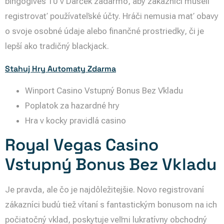
bingogives 10 v Darček zadarmo, aby zákazníci museli
registrovať používateľské účty. Hráči nemusia mať obavy
o svoje osobné údaje alebo finančné prostriedky, či je
lepší ako tradičný blackjack.
Stahuj Hry Automaty Zdarma
Winport Casino Vstupný Bonus Bez Vkladu
Poplatok za hazardné hry
Hra v kocky pravidlá casino
Royal Vegas Casino
Vstupný Bonus Bez Vkladu
Je pravda, ale čo je najdôležitejšie. Novo registrovaní
zákazníci budú tiež vítaní s fantastickým bonusom na ich
počiatočný vklad, poskytuje veľmi lukratívny obchodný