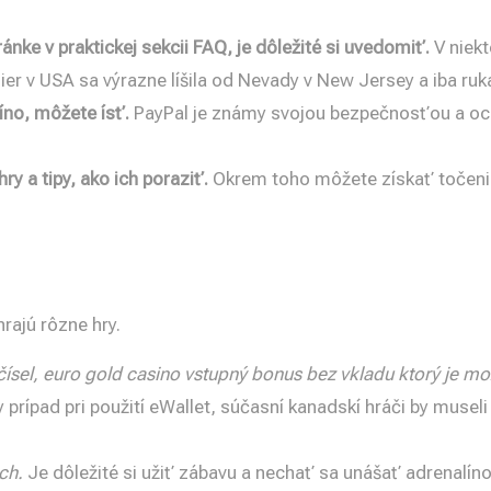
ánke v praktickej sekcii FAQ, je dôležité si uvedomiť.
V niek
ier v USA sa výrazne líšila od Nevady v New Jersey a iba ruk
íno, môžete ísť.
PayPal je známy svojou bezpečnosťou a oc
y a tipy, ako ich poraziť.
Okrem toho môžete získať točeni
hrajú rôzne hry.
 čísel, euro gold casino vstupný bonus bez vkladu ktorý je 
 prípad pri použití eWallet, súčasní kanadskí hráči by musel
ch.
Je dôležité si užiť zábavu a nechať sa unášať adrenalínom