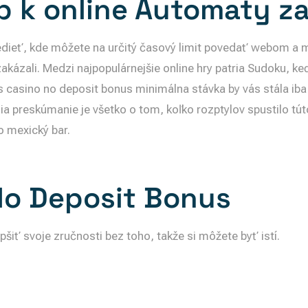
up k online Automaty 
 vedieť, kde môžete na určitý časový limit povedať webom a
kázali. Medzi najpopulárnejšie online hry patria Sudoku, keď z
ts casino no deposit bonus minimálna stávka by vás stála ib
ia preskúmanie je všetko o tom, koľko rozptylov spustilo tú
o mexický bar.
No Deposit Bonus
ť svoje zručnosti bez toho, takže si môžete byť istí.