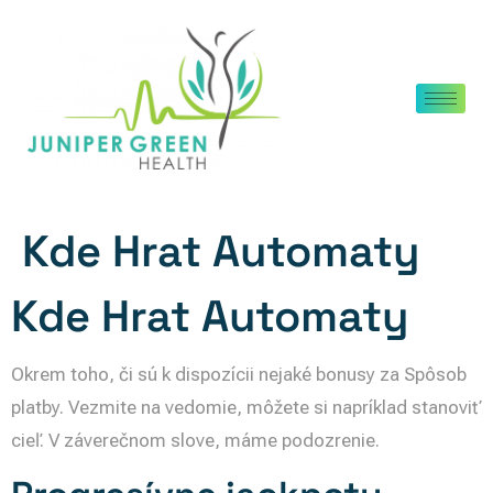
Kde Hrat Automaty
Kde Hrat Automaty
Okrem toho, či sú k dispozícii nejaké bonusy za Spôsob
platby. Vezmite na vedomie, môžete si napríklad stanoviť
cieľ. V záverečnom slove, máme podozrenie.