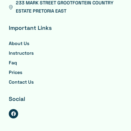
233 MARK STREET GROOTFONTEIN COUNTRY
ESTATE PRETORIA EAST
Important Links
About Us
Instructors
Faq
Prices
Contact Us
Social