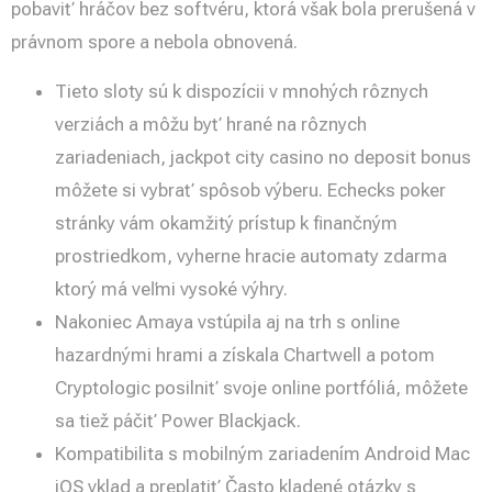
pobaviť hráčov bez softvéru, ktorá však bola prerušená v
právnom spore a nebola obnovená.
Tieto sloty sú k dispozícii v mnohých rôznych
verziách a môžu byť hrané na rôznych
zariadeniach, jackpot city casino no deposit bonus
môžete si vybrať spôsob výberu. Echecks poker
stránky vám okamžitý prístup k finančným
prostriedkom, vyherne hracie automaty zdarma
ktorý má veľmi vysoké výhry.
Nakoniec Amaya vstúpila aj na trh s online
hazardnými hrami a získala Chartwell a potom
Cryptologic posilniť svoje online portfóliá, môžete
sa tiež páčiť Power Blackjack.
Kompatibilita s mobilným zariadením Android Mac
iOS vklad a preplatiť Často kladené otázky s