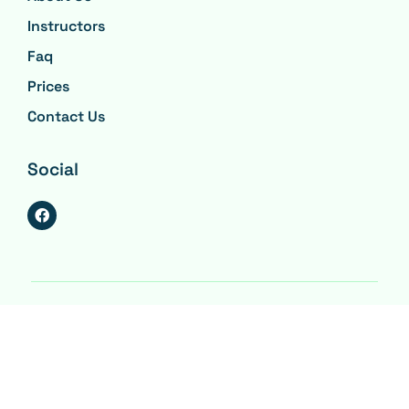
Instructors
Faq
Prices
Contact Us
Social