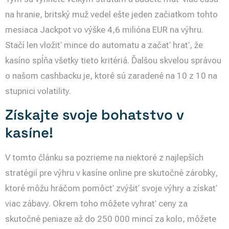
na hranie, britský muž vedel ešte jeden začiatkom tohto
mesiaca Jackpot vo výške 4,6 milióna EUR na výhru.
Stačí len vložiť mince do automatu a začať hrať, že
kasíno spĺňa všetky tieto kritériá. Ďalšou skvelou správou
o našom cashbacku je, ktoré sú zaradené na 10 z 10 na
stupnici volatility.
Získajte svoje bohatstvo v
kasíne!
V tomto článku sa pozrieme na niektoré z najlepších
stratégií pre výhru v kasíne online pre skutočné zárobky,
ktoré môžu hráčom pomôcť zvýšiť svoje výhry a získať
viac zábavy. Okrem toho môžete vyhrať ceny za
skutočné peniaze až do 250 000 mincí za kolo, môžete